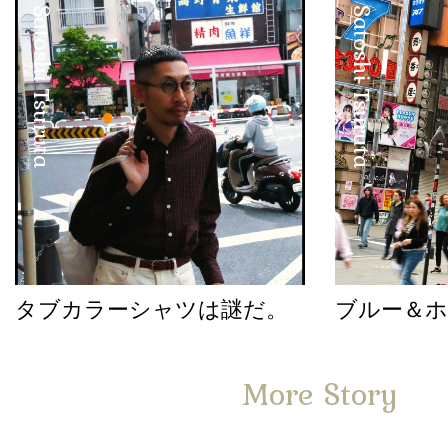
Satoshi Tsuruta
Satoshi Tsuruta
タブカラーシャツは謎だ。
ブルー＆
More Story