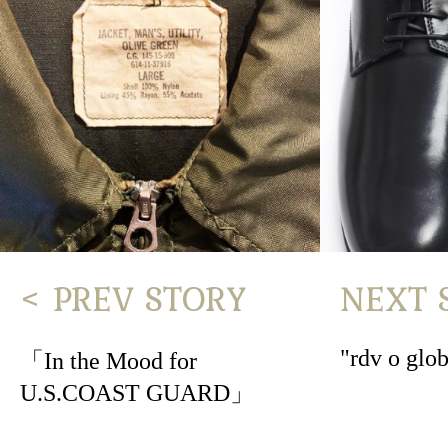
< PREV STORY
NEXT 
"rdv o glo
「In the Mood for
U.S.COAST GUARD」