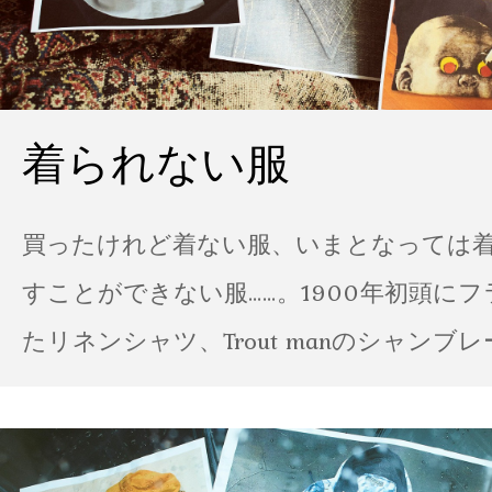
着られない服
買ったけれど着ない服、いまとなっては
すことができない服……。1900年初頭に
たリネンシャツ、Trout manのシャンブ
ポパイのTシャツなど、AMVARたちの「