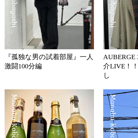
『孤独な男の試着部屋』一人
AUBERGE
激闘100分編
介LIVE！
し
Manabu Kobayashi
Manabu Kobayashi