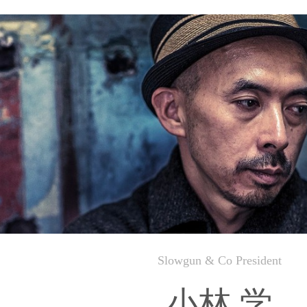
Slowgun & Co President
小林 学