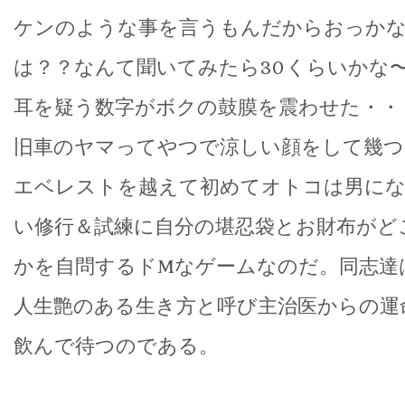
ケンのような事を言うもんだからおっか
は？？なんて聞いてみたら30くらいかな
耳を疑う数字がボクの鼓膜を震わせた・・
旧車のヤマってやつで涼しい顔をして幾つ
エベレストを越えて初めてオトコは男に
い修行＆試練に自分の堪忍袋とお財布がど
かを自問するドMなゲームなのだ。同志達
人生艶のある生き方と呼び主治医からの運
飲んで待つのである。