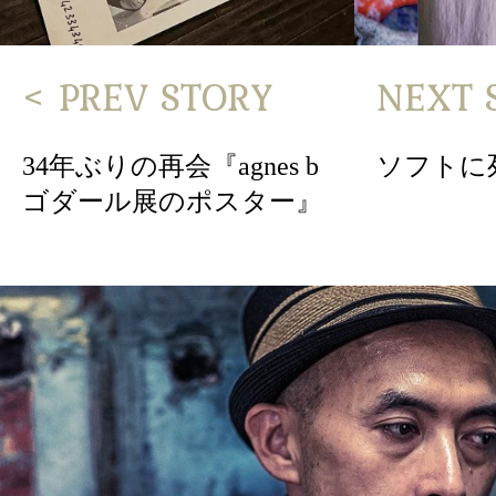
< PREV STORY
NEXT 
34年ぶりの再会『agnes b
ソフトに
ゴダール展のポスター』