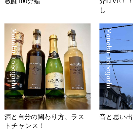
激闘100分編
介LIVE！
し
Manabu Kobayashi
Manabu Kobayashi
酒と自分の関わり方、ラス
音と思い出
トチャンス！