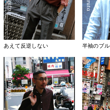
あえて反逆しない
半袖のブル
Satoshi Tsuruta
Satoshi Tsuruta