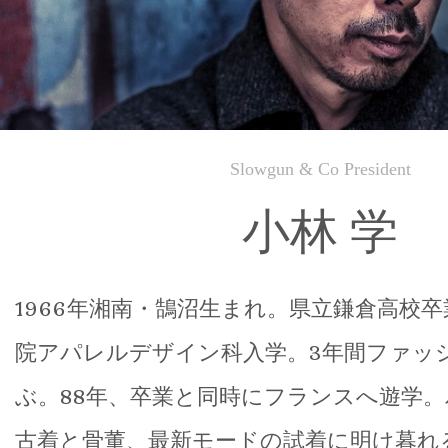
Slowgun & Co President
小林 学
1966年湘南・鵠沼生まれ。県立鎌倉高校
院アパレルデザイン科入学。3年間ファッ
ぶ。88年、卒業と同時にフランスへ遊学
古着と骨董、最新モードの試着に明け暮れ