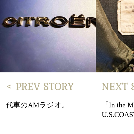
< PREV STORY
NEXT 
代車のAMラジオ。
「In the M
U.S.COA