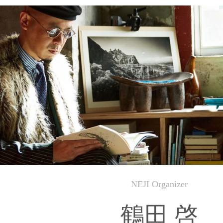
NEJI Organizer
鶴田 啓