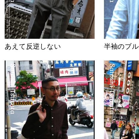
あえて反逆しない
半袖のブル
Satoshi Tsuruta
Satoshi Tsuruta