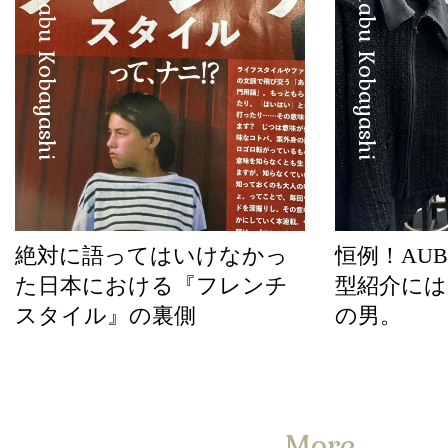
Manabu Kobayashi
Manabu Kobayashi
絶対に語ってはいけなかっ
恒例！AUBE
た日本における『フレンチ
型紹介には
スタイル』の裏側
の男。
More