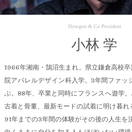
Slowgun & Co President
小林 学
1966年湘南・鵠沼生まれ。県立鎌倉高校
院アパレルデザイン科入学。3年間ファッ
ぶ。88年、卒業と同時にフランスへ遊学
古着と骨董、最新モードの試着に明け暮れ
91年までの3年間の体験がその後の人生を