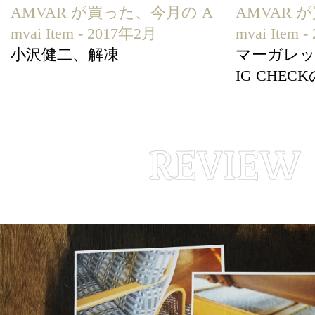
AMVAR が買った、今月の A
AMVAR 
mvai Item - 2017年2月
mvai Item 
小沢健二、解凍
マーガレッ
IG CHE