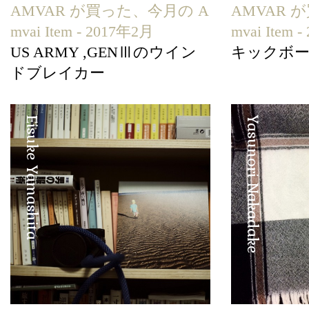
AMVAR が買った、今月の A
AMVAR 
mvai Item - 2017年2月
mvai Item 
US ARMY ,GENⅢのウイン
キックボ
ドブレイカー
Eisuke Yamashita
Yasunori Nakadake