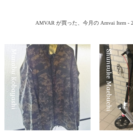
AMVAR が買った、今月の Amvai Item - 
Manabu Kobayashi
Shunsuke Maebuchi