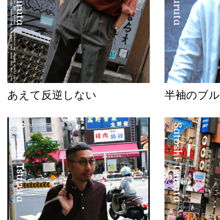
あえて反逆しない
半袖のブル
Satoshi Tsuruta
Satoshi Tsuruta