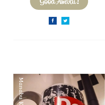
Good Amvai!
Facebook
Twitter
Manabu Kobayashi