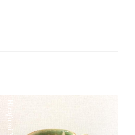
Hirofumi Yamashita