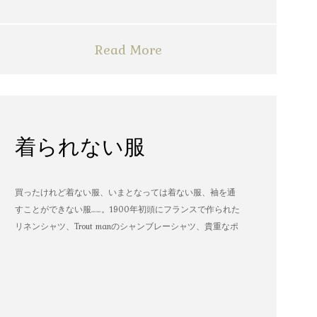
Read More
着られない服
買ったけれど着ない服、いまとなっては着ない服、袖を通
すことができない服……。1900年初頭にフランスで作られた
リネンシャツ、Trout manのシャンブレーシャツ、貴重なポ
パイのTシャツなど、AMVARたちの「着られない服」。