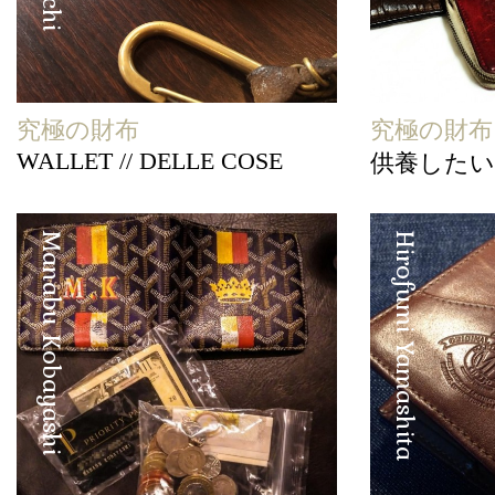
究極の財布
究極の財布
WALLET // DELLE COSE
供養したい
Manabu Kobayashi
Hirofumi Yamashita