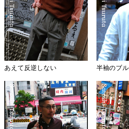
Satoshi Tsuruta
Satoshi Tsuruta
あえて反逆しない
半袖のブル
Satoshi Tsuruta
Satoshi Tsuruta