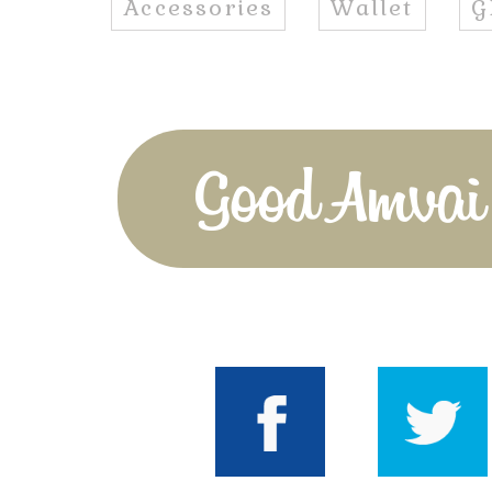
Accessories
Wallet
G
Good Amvai!