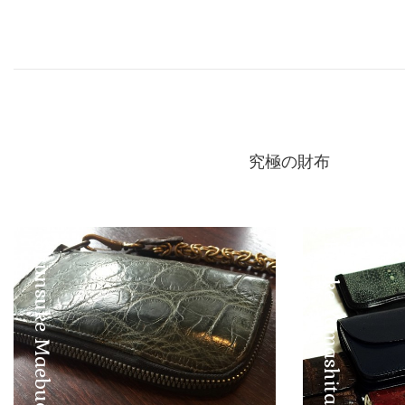
Facebook
Twitter
究極の財布
Shunsuke Maebuchi
Eisuke Yamashita