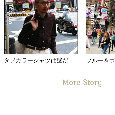
Satoshi Tsuruta
Satoshi Tsuruta
タブカラーシャツは謎だ。
ブルー＆
More Story