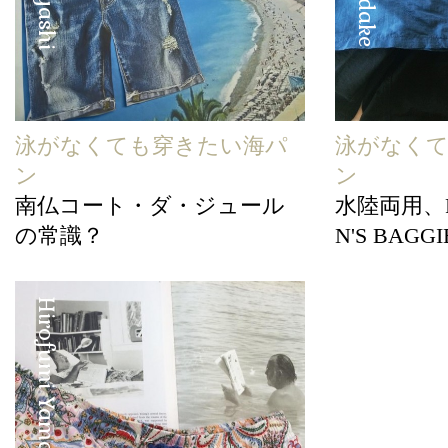
泳がなくても穿きたい海パ
泳がなく
ン
ン
南仏コート・ダ・ジュール
水陸両用、PA
の常識？
N'S BAGG
Hirofumi Yamashita