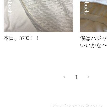
本日、37℃！！
僕はパジ
いいかな
<
1
>