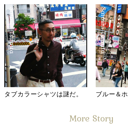
Satoshi Tsuruta
Satoshi Tsuruta
タブカラーシャツは謎だ。
ブルー＆
More Story