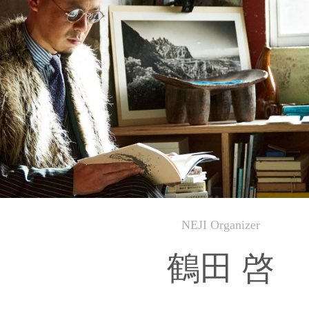
NEJI Organizer
鶴田 啓