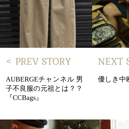
< PREV STORY
NEXT 
AUBERGEチャンネル 男
優しき中
子不良服の元祖とは？？
『CCBags』