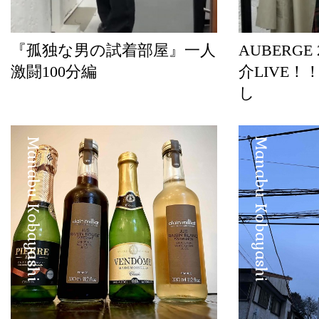
『孤独な男の試着部屋』一人
AUBERGE
激闘100分編
介LIVE！
し
Manabu Kobayashi
Manabu Kobayashi