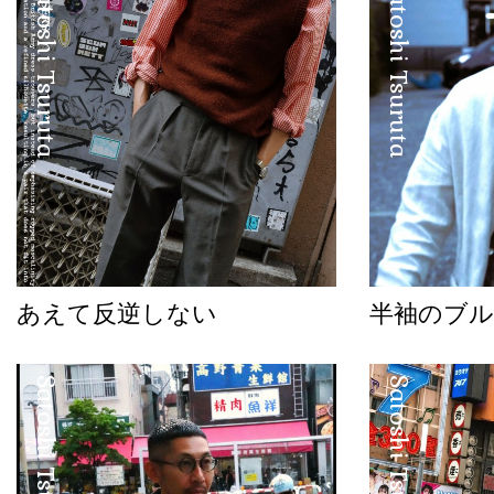
Satoshi Tsuruta
Satoshi Tsuruta
あえて反逆しない
半袖のブル
Satoshi Tsuruta
Satoshi Tsuruta