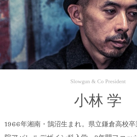
Slowgun & Co President
小林 学
1966年湘南・鵠沼生まれ。県立鎌倉高校