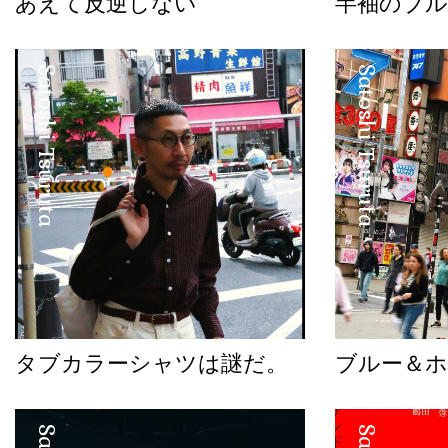
あえて反逆しない
半袖のブル
Satoshi Tsuruta
Satoshi Tsuruta
タブカラーシャツは謎だ。
ブルー＆