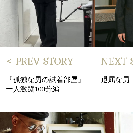
< PREV STORY
NEXT 
『孤独な男の試着部屋』
退屈な男
一人激闘100分編