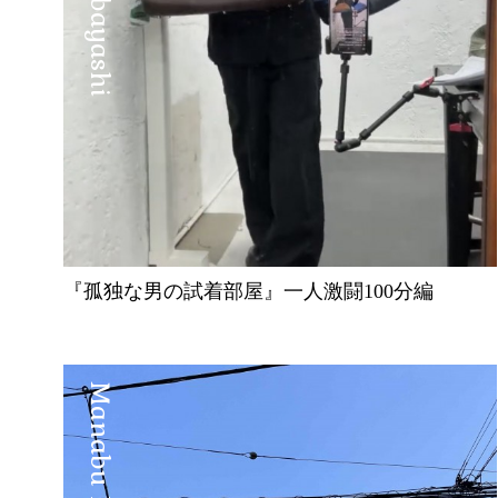
『孤独な男の試着部屋』一人激闘100分編