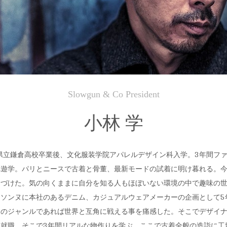
Slowgun & Co President
小林 学
。県立鎌倉高校卒業後、文化服装学院アパレルデザイン科入学。3年間ファ
遊学。パリとニースで古着と骨董、最新モードの試着に明け暮れる。今
定づけた。気の向くままに自分を知る人もほぼいない環境の中で趣味の
ソンヌに本社のあるデニム、カジュアルウェアメーカーの企画として5
このジャンルであれば世界と互角に戦える事を痛感した。そこでデザイ
就職。そこで3年間リアルな物作りを学ぶ。ここで古着全般の造詣に工