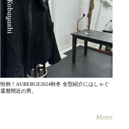
Manabu Kobayashi
恒例！AUBERGE2024秋冬 全型紹介にはしゃぐ
還暦間近の男。
More