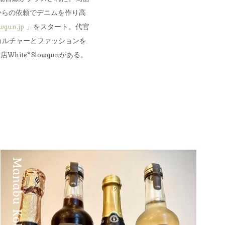
からの依頼でデニムを作り高
owgun.jp
」をスタート。代官
カルチャーとファッションを
te*Slowgunがある。
Manabu Kobayashi