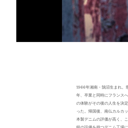
1966年湘南・鵠沼生まれ
年、卒業と同時にフランスへ
の体験がその後の人生を決
った。帰国後、南仏カルカッ
本製デニムの評価が高く、
鋭の設備を持つデニム工場に