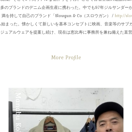
多のブランドのデニム企画生産に携わった。中でも97年ジルサンダー
を持して自己のブランド「Slowgun & Co（スロウガン） /
http://sl
ら始まった。懐かしくて新しいを基本コンセプトに映画、音楽等のサブ
ュアルウェアを提案し続け、現在は恵比寿に事務所を兼ね備えた直営店Whi
More Profile
Manabu Kobayashi