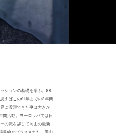
ッションの基礎を学ぶ。88
思えばこの91年までの3年間
世界に没頭できた事は大きか
年間活動。ヨーロッパでは日
ナーの職を辞して岡山の最新
場目線がプラスされた。岡山