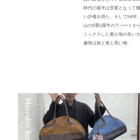
時代の後半は営業となって幾
い評価を得た。そして98年、満
山の6畳4畳半のアパートか
ミックスした着心地の良いカジ
趣味は旅と食と買い物。
Manabu Kobayashi