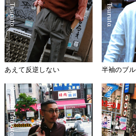
Satoshi Tsuruta
Satoshi Tsuruta
あえて反逆しない
半袖のブル
Satoshi Tsuruta
Satoshi Tsuruta