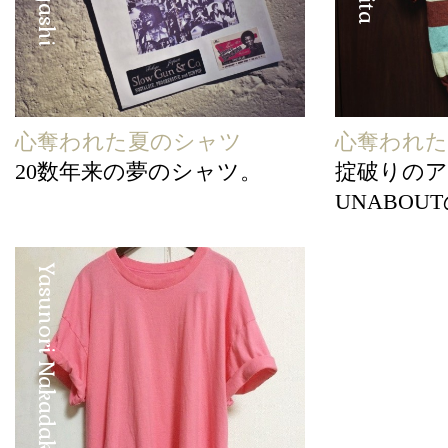
心奪われた夏のシャツ
心奪われ
20数年来の夢のシャツ。
掟破りのアク
UNABO
Yasunori Nakadake