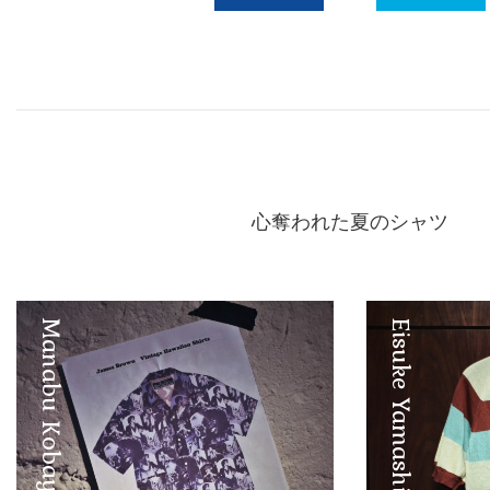
Facebook
Twitter
心奪われた夏のシャツ
Manabu Kobayashi
Eisuke Yamashita