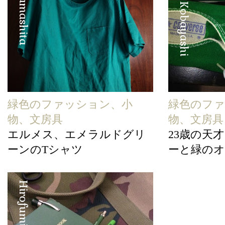
Manabu Kobayashi
緑色のファッション、小
緑色のフ
物、文房具
物、文房具
エルメス、エメラルドグリ
23歳の天
ーンのTシャツ
ーと緑のオ