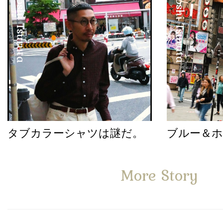
Satoshi Tsuruta
Satoshi Tsuruta
タブカラーシャツは謎だ。
ブルー＆
More Story