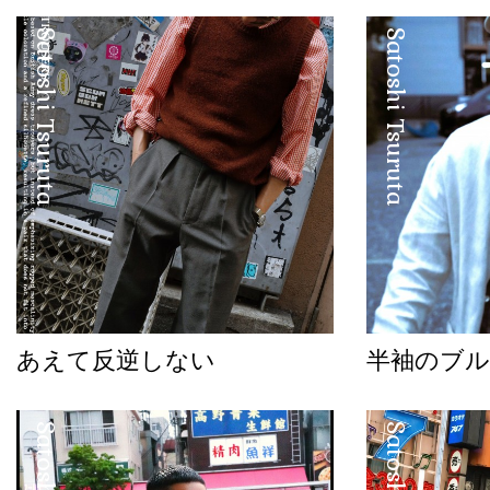
Satoshi Tsuruta
Satoshi Tsuruta
あえて反逆しない
半袖のブル