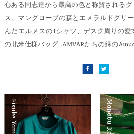
心ある同志達から最高の色と称賛されるグ
ス、マングローブの森とエメラルドグリー
んだエルメスのTシャツ、デスク周りの愛
の北米仕様バッグ…AMVARたちの緑のAmvai 
Facebook
Twitter
Eisuke Yamashita
Manabu Kobayashi