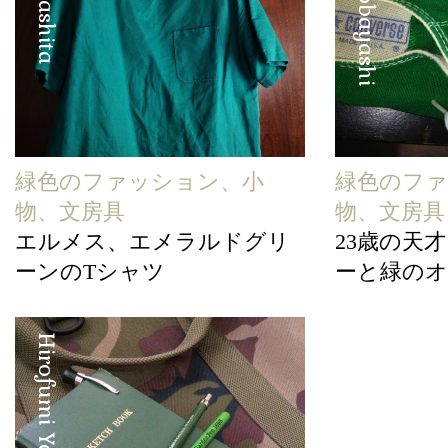
緑色のファッション、小
緑色のフ
物、文房具
物、文房具
エルメス、エメラルドグリ
23歳の天
ーンのTシャツ
ーと緑のオ
Hirofumi Yamashita