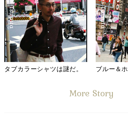
Satoshi Tsuruta
Satoshi Tsuruta
タブカラーシャツは謎だ。
ブルー＆
More Story