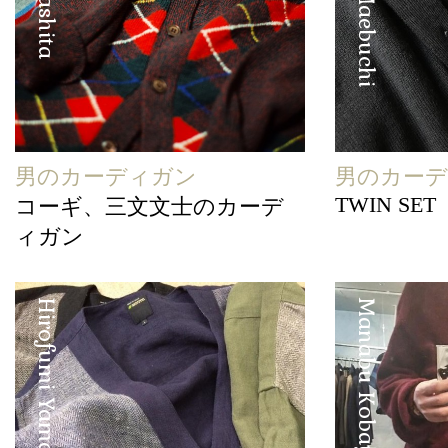
男のカーディガン
男のカー
TWIN SET
コーギ、三文文士のカーデ
ィガン
Hirofumi Yamashita
Manabu Kobayashi