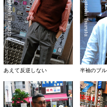
Satoshi Tsuruta
Satoshi Tsuruta
あえて反逆しない
半袖のブル
Satoshi Tsuruta
Satoshi Tsuruta