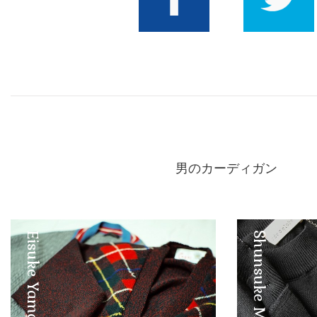
Facebook
Twitter
男のカーディガン
Eisuke Yamashita
Shunsuke Maebuchi