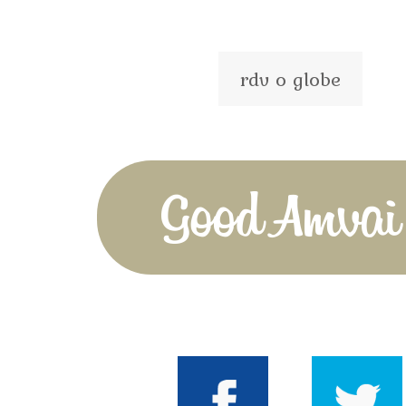
rdv o globe
Good Amvai!