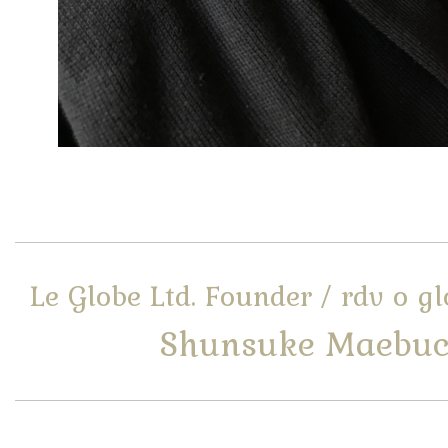
Le Globe Ltd. Founder / rdv o g
Shunsuke Maebuc