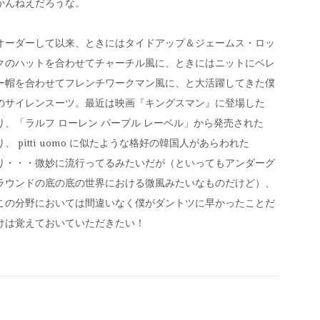
かんねえだろうな。
オーダーして以来、ときにはタイドアップ＆ジェームス・ロッ
クのハットを合わせてチャーチル風に、ときにはニットにベレ
ー帽を合わせてフレンチワークマン風に、と大活躍してきた僕
のサイレンスーツ。最近は映画『キングスマン』に登場した
り、「ラルフ ローレン パープル レーベル」から発売された
り、 pitti uomo に似たような格好の韓国人があらわれた
り・・・微妙に流行ってるみたいだが（といってもアンダーグ
ラウンドの底の底の世界における微風みたいなものだけど）、
この分野においては間違いなく僕がダントツに早かったことだ
けは覚えておいていただきたい！