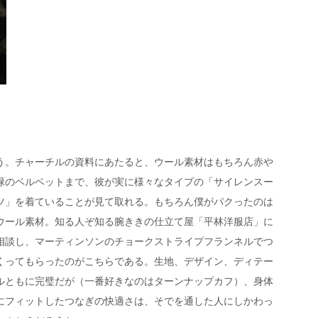
う。チャーチルの資料にあたると、ウール素材はもちろん赤や
緑のベルベットまで、彼が実に様々なタイプの「サイレンスー
ツ」を着ていることが見て取れる。もちろん僕がパクったのは
ウール素材。知る人ぞ知る腕ききの仕立て屋「平林洋服店」に
相談し、マーティンソンのチョークストライプフランネルでつ
くってもらったのがこちらである。生地、デザイン、ディテー
ルともに完璧だが（一番好きなのはターンナップカフ）、身体
にフィットしたつなぎの快適さは、そでを通した人にしかわっ