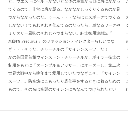
と、ウエストにベルトがないと全体の重量がモロに肩にかかっ
てくるので、非常に肩が凝る。なかなかしっくりくるものが見
つからなかったのだ。うーん・・・ならばビスポークでつくる
しかない！でもわざわざ仕立てるのだったら、単なるワークや
ミリタリー風味のそれじゃつまらない。紳士御用達雑誌『
MEN’S Precious 』のファッションディレクターらしいつな
ぎ・・・そうだ、チャーチルの「サイレンスーツ」だ！
かの英国元首相ウィンストン・チャーチルが、ボイラー技士の
制服をもとに「ターンブル＆アッサー」にオーダーし、第二次
世界大戦中から晩年まで愛用していたつなぎこそ、「サイレン
スーツ」。防空壕にこもったり庭仕事をするときに着るための
もので、その名は空襲のサイレンにちなんでつけられたとい