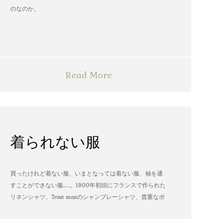
のなのか。
Read More
着られない服
買ったけれど着ない服、いまとなっては着ない服、袖を通
すことができない服……。1900年初頭にフランスで作られた
リネンシャツ、Trout manのシャンブレーシャツ、貴重なポ
パイのTシャツなど、AMVARたちの「着られない服」。