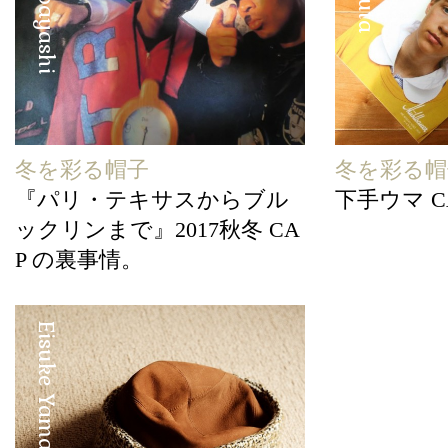
冬を彩る帽子
冬を彩る帽
『パリ・テキサスからブル
下手ウマ C
ックリンまで』2017秋冬 CA
P の裏事情。
Eisuke Yamashita