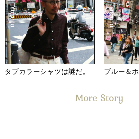
Satoshi Tsuruta
Satoshi Tsuruta
タブカラーシャツは謎だ。
ブルー＆
More Story