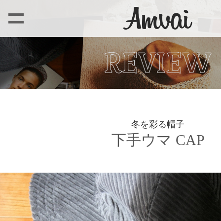
冬を彩る帽子
下手ウマ CAP