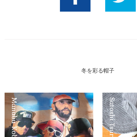
Facebook
Twitter
冬を彩る帽子
Manabu Kobayashi
Satoshi Tsuruta