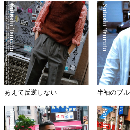
Satoshi Tsuruta
Satoshi Tsuruta
あえて反逆しない
半袖のブル