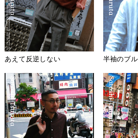
あえて反逆しない
半袖のブル
Satoshi Tsuruta
Satoshi Tsuruta