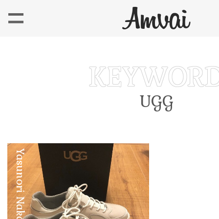
UGG
Yasunori Nakadake