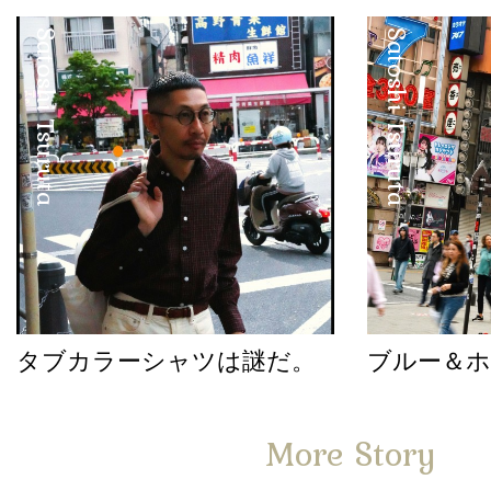
Satoshi Tsuruta
Satoshi Tsuruta
タブカラーシャツは謎だ。
ブルー＆
More Story