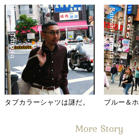
Satoshi Tsuruta
Satoshi Tsuruta
タブカラーシャツは謎だ。
ブルー＆
More Story