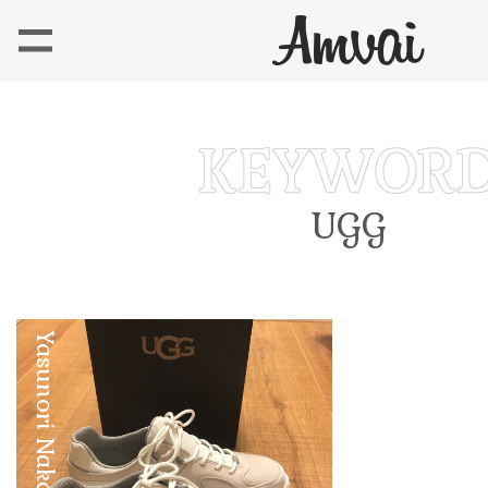
UGG
Yasunori Nakadake