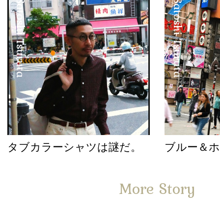
Satoshi Tsuruta
Satoshi Tsuruta
タブカラーシャツは謎だ。
ブルー＆
More Story