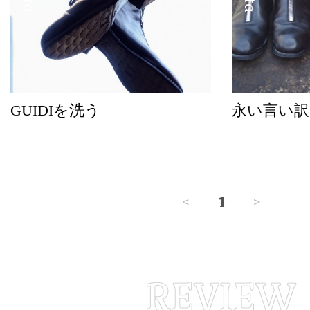
GUIDIを洗う
永い言い訳
<
1
>