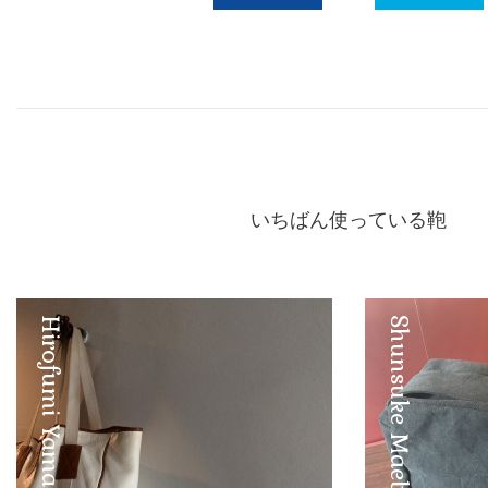
Facebook
Twitter
いちばん使っている鞄
Hirofumi Yamashita
Shunsuke Maebuchi