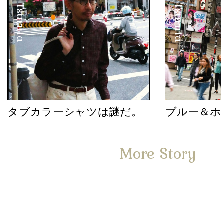
Satoshi Tsuruta
Satoshi Tsuruta
タブカラーシャツは謎だ。
ブルー＆
More Story