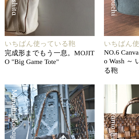
いちばん使っている鞄
いちばん
NO.6 Canvas
完成形までもう一息。MOJIT
o Wash
O "Big Game Tote"
る鞄
Manabu Kobayashi
Eisuke Yamashita