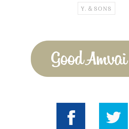
Y.＆SONS
Good Amvai!