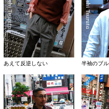
Satoshi Tsuruta
Satoshi Tsuruta
あえて反逆しない
半袖のブル
Satoshi Tsuruta
Satoshi Tsuruta