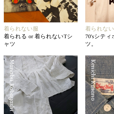
着られない服
着られな
着られる or 着られないTシ
70'sシテ
ャツ
ツ。
Manabu Kobayashi
Kenichi Kusano