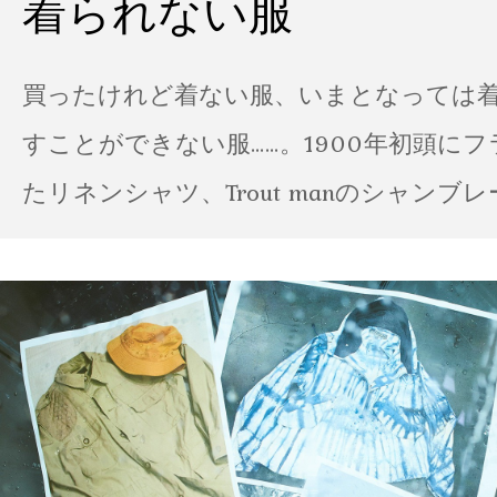
着られない服
買ったけれど着ない服、いまとなっては
すことができない服……。1900年初頭に
たリネンシャツ、Trout manのシャンブ
ポパイのTシャツなど、AMVARたちの「