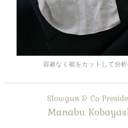
容赦なく裾をカットして分析
Slowgun & Co Preside
Manabu Kobayas