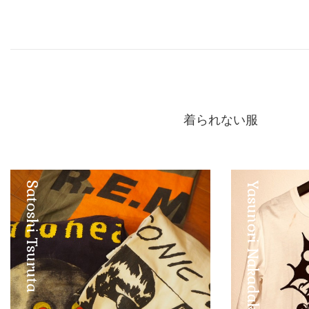
着られない服
Satoshi Tsuruta
Yasunori Nakadake