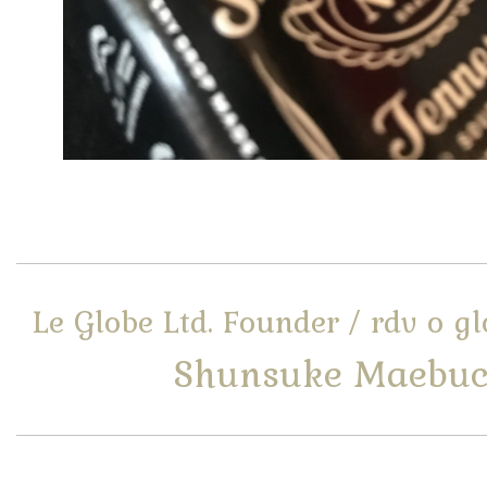
Le Globe Ltd. Founder / rdv o g
Shunsuke Maebuc