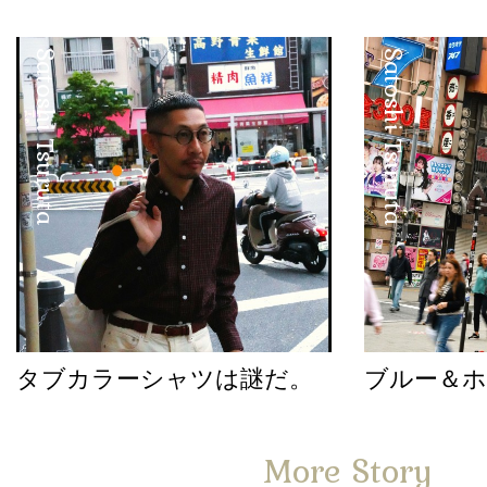
Satoshi Tsuruta
Satoshi Tsuruta
タブカラーシャツは謎だ。
ブルー＆
More Story