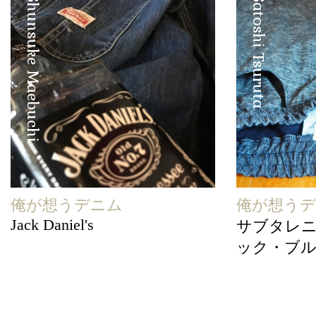
Shunsuke Maebuchi
Satoshi Tsuruta
俺が想うデニム
俺が想う
Jack Daniel's
サブタレ
ック・ブ