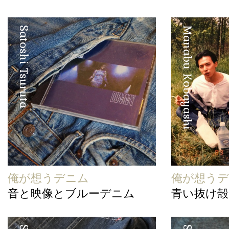
Satoshi Tsuruta
Manabu Kobayashi
俺が想うデニム
俺が想う
音と映像とブルーデニム
青い抜け殻