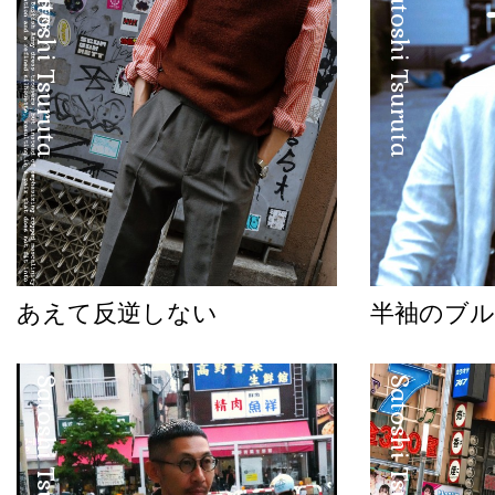
Satoshi Tsuruta
Satoshi Tsuruta
あえて反逆しない
半袖のブル
Satoshi Tsuruta
Satoshi Tsuruta