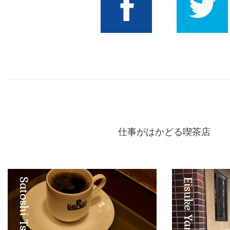
Facebook
Twitter
仕事がはかどる喫茶店
Satoshi Tsuruta
Eisuke Yamashita