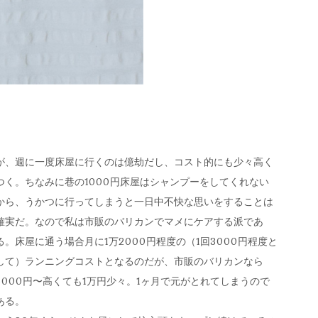
が、週に一度床屋に行くのは億劫だし、コスト的にも少々高く
つく。ちなみに巷の1000円床屋はシャンプーをしてくれない
から、うかつに行ってしまうと一日中不快な思いをすることは
確実だ。なので私は市販のバリカンでマメにケアする派であ
る。床屋に通う場合月に1万2000円程度の（1回3000円程度と
して）ランニングコストとなるのだが、市販のバリカンなら
5000円〜高くても1万円少々。1ヶ月で元がとれてしまうので
ある。