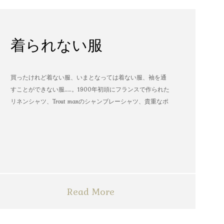
着られない服
買ったけれど着ない服、いまとなっては着ない服、袖を通
すことができない服……。1900年初頭にフランスで作られた
リネンシャツ、Trout manのシャンブレーシャツ、貴重なポ
パイのTシャツなど、AMVARたちの「着られない服」。
Read More