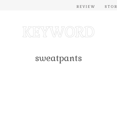
REVIEW
STO
sweatpants