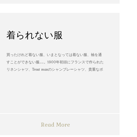
着られない服
買ったけれど着ない服、いまとなっては着ない服、袖を通
すことができない服……。1900年初頭にフランスで作られた
リネンシャツ、Trout manのシャンブレーシャツ、貴重なポ
パイのTシャツなど、AMVARたちの「着られない服」。
Read More