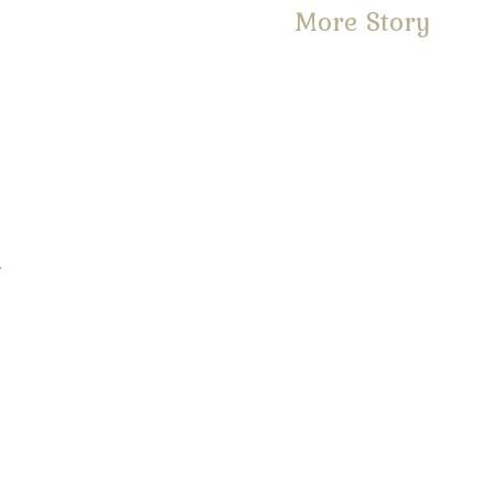
More Story
。