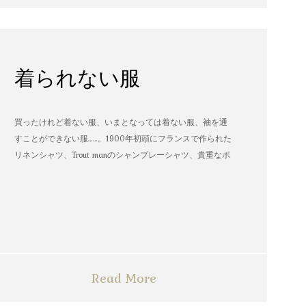
着られない服
買ったけれど着ない服、いまとなっては着ない服、袖を通
すことができない服……。1900年初頭にフランスで作られた
リネンシャツ、Trout manのシャンブレーシャツ、貴重なポ
パイのTシャツなど、AMVARたちの「着られない服」。
Read More