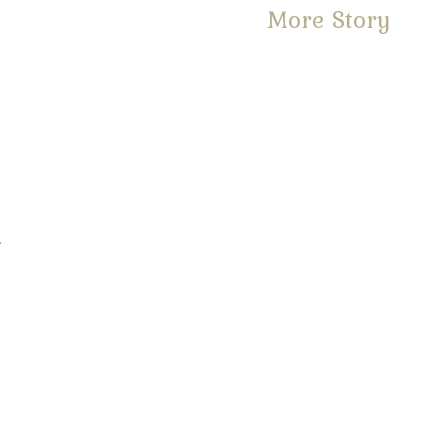
More Story
。