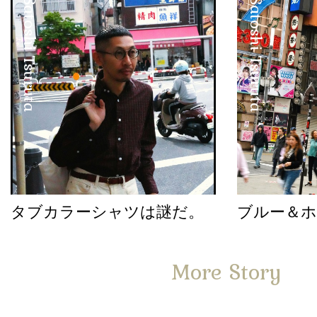
Satoshi Tsuruta
Satoshi Tsuruta
タブカラーシャツは謎だ。
ブルー＆
More Story