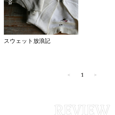
スウェット放浪記
<
1
>