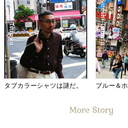
Satoshi Tsuruta
Satoshi Tsuruta
タブカラーシャツは謎だ。
ブルー＆
More Story