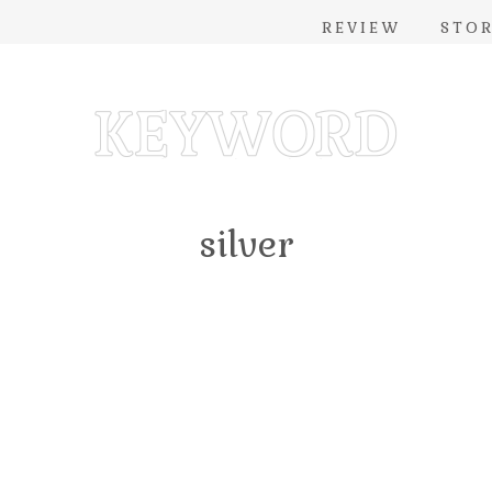
REVIEW
STO
silver