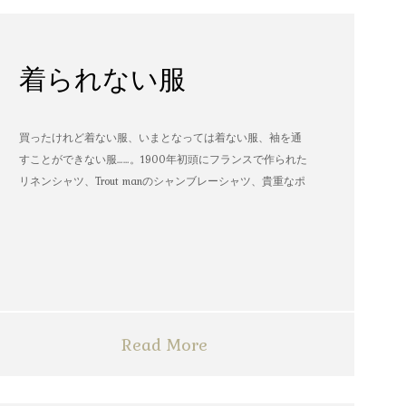
着られない服
買ったけれど着ない服、いまとなっては着ない服、袖を通
すことができない服……。1900年初頭にフランスで作られた
リネンシャツ、Trout manのシャンブレーシャツ、貴重なポ
パイのTシャツなど、AMVARたちの「着られない服」。
Read More