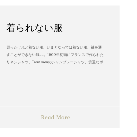
着られない服
買ったけれど着ない服、いまとなっては着ない服、袖を通
すことができない服……。1900年初頭にフランスで作られた
リネンシャツ、Trout manのシャンブレーシャツ、貴重なポ
パイのTシャツなど、AMVARたちの「着られない服」。
Read More