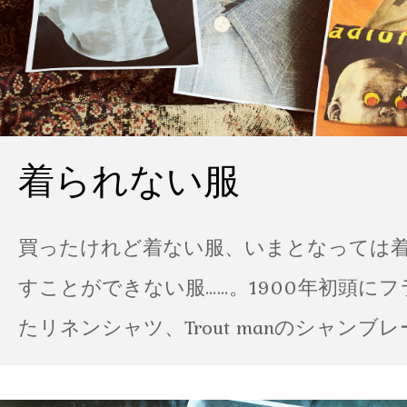
着られない服
買ったけれど着ない服、いまとなっては
すことができない服……。1900年初頭に
たリネンシャツ、Trout manのシャンブ
ポパイのTシャツなど、AMVARたちの「