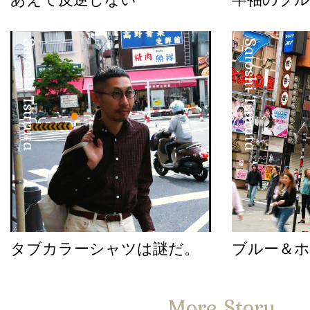
Satoshi Tsuruta
Satoshi Tsuruta
タブカラーシャツは謎だ。
ブルー＆
More Story