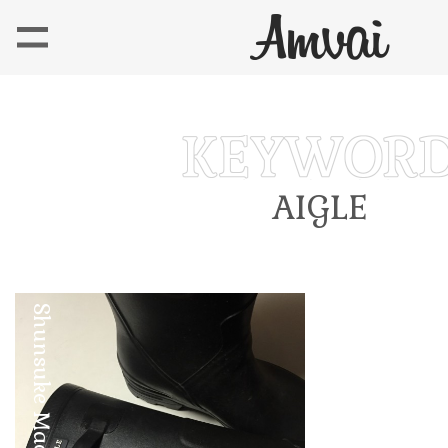
AIGLE
Shunsuke Maebuchi